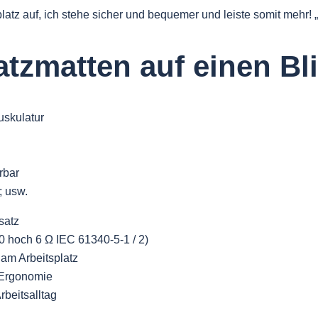
tz auf, ich stehe sicher und bequemer und leiste somit mehr! „
atzmatten auf einen Bl
skulatur
rbar
; usw.
satz
0 hoch 6 Ω IEC 61340-5-1 / 2)
 am Arbeitsplatz
e Ergonomie
beitsalltag