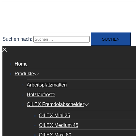
Suchen nach:
Home
Produkte
Arbeitsplatzmatten
Holzlaufroste
OILEX Fremdölabscheider
OILEX Mini 25
OILEX Medium 45
OILEX Maxi 80