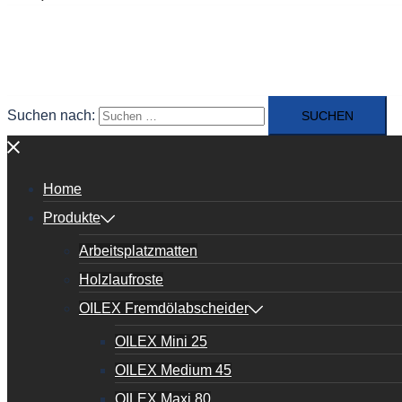
Suchen nach:
Home
Produkte
Arbeitsplatzmatten
Holzlaufroste
OILEX Fremdölabscheider
OILEX Mini 25
OILEX Medium 45
OILEX Maxi 80